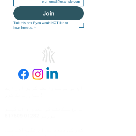
Join
Tick this box if you would NOT like to 
hear from us.
*
آج ہی ہم سے رابطہ کریں اور ایک
مشاورت بک کرو!
بالغ سیکھنے کی معذوری ڈے کیئر
سروسز
01282 617509
گھر کی دیکھ بھال، نگہداشت میں