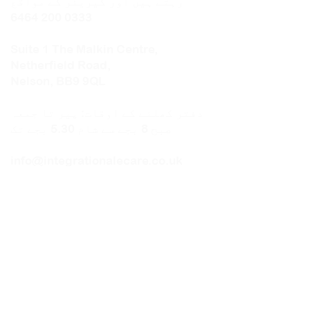
رہتے ہیں اور کیریئر کے مواقع
0333 200 6464
Suite 1 The Malkin Centre,
Netherfield Road,
Nelson, BB9 9QL
دفتر کھلنے کے اوقات: پیر تا جمعہ
صبح 8 بجے سے شام 5.30 بجے تک
info@integrationalecare.co.uk