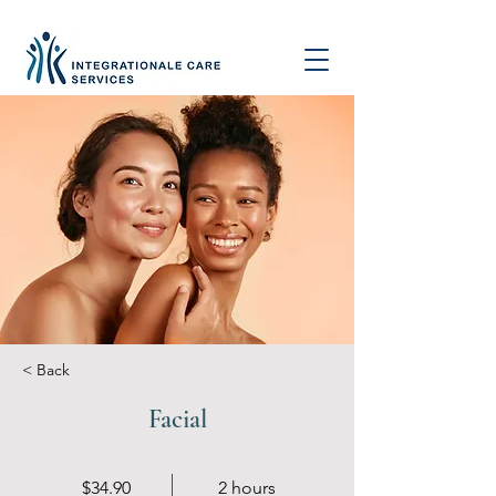
< Back
Facial
$34.90
2 hours