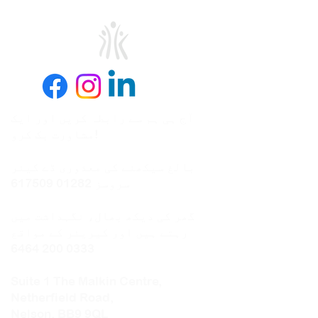
آج ہی ہم سے رابطہ کریں اور ایک
مشاورت بک کرو!
بالغ سیکھنے کی معذوری ڈے کیئر
سروسز
01282 617509
گھر کی دیکھ بھال، نگہداشت میں
رہتے ہیں اور کیریئر کے مواقع
0333 200 6464
Suite 1 The Malkin Centre,
Netherfield Road,
Nelson, BB9 9QL