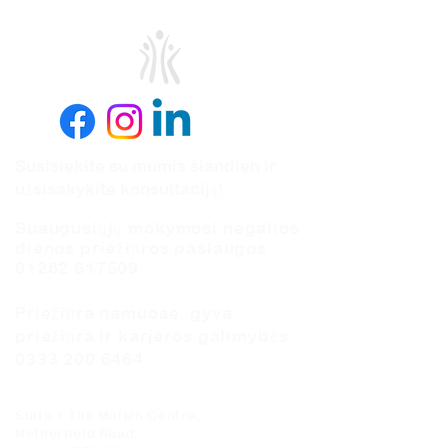
Susisiekite su mumis šiandien ir
užsisakykite konsultaciją!
Suaugusiųjų mokymosi negalios
dienos priežiūros paslaugos
01282 617509
Priežiūra namuose, gyva
priežiūra ir karjeros galimybės
0333 200 6464
Suite 1 The Malkin Centre,
Netherfield Road,