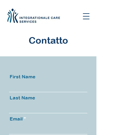
Contatto
First Name
Last Name
Email