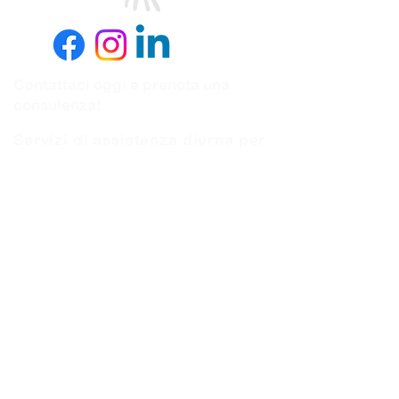
Contattaci oggi e prenota una
consulenza!
Servizi di assistenza diurna per
disabili nell'apprendimento
degli adulti
01282 617509
Assistenza domiciliare, Live In
Care e opportunità di carriera
0333 200 6464
Suite 1 The Malkin Centre,
Netherfield Road,
Nelson, BB9 9QL
Orari di apertura ufficio: dal lunedì al
venerdì dalle 8:00 alle 17:30