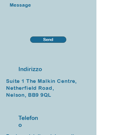
Message
Send
Indirizzo
Suite 1 The Malkin Centre,
Netherfield Road,
Nelson, BB9 9QL
Telefon
o