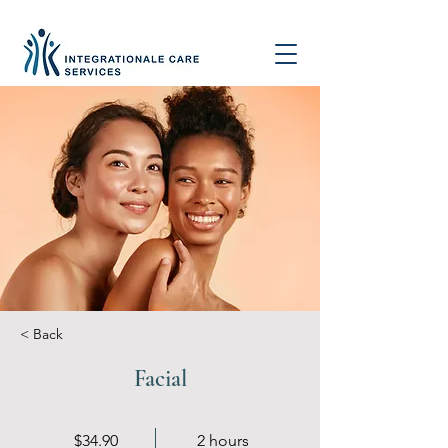
< Back
Facial
$34.90
2 hours