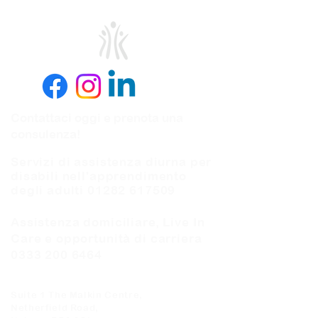
Contattaci oggi e prenota una
consulenza!
Servizi di assistenza diurna per
disabili nell'apprendimento
degli adulti
01282 617509
Assistenza domiciliare, Live In
Care e opportunità di carriera
0333 200 6464
Suite 1 The Malkin Centre,
Netherfield Road,